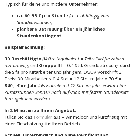
Typisch für kleine und mittlere Unternehmen:
ca. 60-95 € pro Stunde
(u. a. abhängig vom
Stundenvolumen)
planbare Betreuung über ein jährliches
Stundenkontingent
Beispielrechnung:
30
Beschäftigte
(Vollzeitäquivalent = Teilzeitkräfte zählen
nur anteilig)
und
Gruppe III
= 0,4 Std. Grundbetreuung durch
die Sifa pro Mitarbeiter und Jahr gem. DGUV Vorschrift 2;
Preis: 30 Mitarbeiter x 0,4 Std. = 12 Std. im Jahr x 70 € =
840,- € im Jahr
(als Flatrate mit 12 Std. im Jahr, erwünschte
Zusatzstunden können nach Aufwand mit festem Stundensatz
hinzugebucht werden)
In 2 Minuten zu Ihrem Angebot:
Füllen Sie das
Formular
aus – wir melden uns kurzfristig mit
einer Einschätzung für Ihren Betrieb.
Schnell, unverbindlich und ohne Verpflichtung