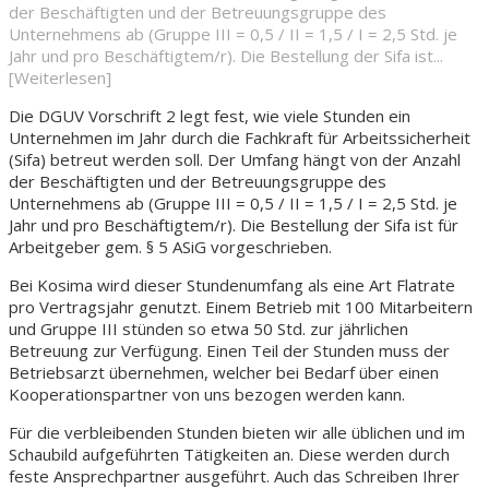
der Beschäftigten und der Betreuungsgruppe des
Unternehmens ab (Gruppe III = 0,5 / II = 1,5 / I = 2,5 Std. je
Jahr und pro Beschäftigtem/r). Die Bestellung der Sifa ist...
[Weiterlesen]
Die DGUV Vorschrift 2 legt fest, wie viele Stunden ein
Unternehmen im Jahr durch die Fachkraft für Arbeitssicherheit
(Sifa) betreut werden soll. Der Umfang hängt von der Anzahl
der Beschäftigten und der Betreuungsgruppe des
Unternehmens ab (Gruppe III = 0,5 / II = 1,5 / I = 2,5 Std. je
Jahr und pro Beschäftigtem/r). Die Bestellung der Sifa ist für
Arbeitgeber gem. § 5 ASiG vorgeschrieben.
Bei Kosima wird dieser Stundenumfang als eine Art Flatrate
pro Vertragsjahr genutzt. Einem Betrieb mit 100 Mitarbeitern
und Gruppe III stünden so etwa 50 Std. zur jährlichen
Betreuung zur Verfügung. Einen Teil der Stunden muss der
Betriebsarzt übernehmen, welcher bei Bedarf über einen
Kooperationspartner von uns bezogen werden kann.
Für die verbleibenden Stunden bieten wir alle üblichen und im
Schaubild aufgeführten Tätigkeiten an. Diese werden durch
feste Ansprechpartner ausgeführt. Auch das Schreiben Ihrer