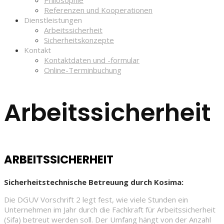
Philosophie
Referenzen und Kooperationen
Dienstleistungen
Arbeitssicherheit
Sicherheitskonzepte
Kontakt
Kontaktdaten und -formular
Online-Terminbuchung
Arbeitssicherheit
ARBEITSSICHERHEIT
Sicherheitstechnische Betreuung durch Kosima:
Die DGUV Vorschrift 2 legt fest, wie viele Stunden ein
Unternehmen im Jahr durch die Fachkraft für Arbeitssicherheit
(Sifa) betreut werden soll. Der Umfang hängt von der Anzahl