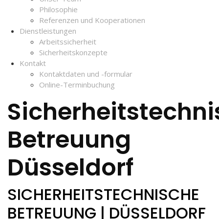
Philosophie
Referenzen und Kooperationen
Dienstleistungen
Arbeitssicherheit
Sicherheitskonzepte
Kontakt
Kontaktdaten und -formular
Online-Terminbuchung
Sicherheitstechn
Betreuung
Düsseldorf
SICHERHEITSTECHNISCHE
BETREUUNG | DÜSSELDORF